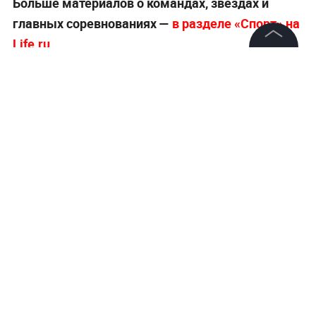
Больше материалов о командах, звёздах и
главных соревнованиях —
в разделе «Спорт» на
Life.ru
.
©
2026
News Media Holding.
Все права защищены
Информация
Контакты
Редакция
Правовая информация
Политика обработки персональных данных
Партнерам
RSS
Жанры и форматы