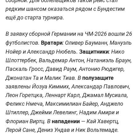
сборной. Для болельщиков такой рейс стал
редким шансом оказаться рядом с Бундестим
ещё до старта турнира.
В заявку сборной Германии на ЧМ-2026 вошли 26
Вратари
футболистов.
: Оливер Бауманн, Мануэль
Защитники
Нойер и Александр Нюбель.
: Нико
Шлоттербек, Вальдемар Антон, Натаниэль Браун,
Паскаль Гросс, Давид Раум, Антонио Рюдигер,
полузащите
Джонатан Та и Малик Тиав. В
заявлены Йозуа Киммих, Александар Павлович,
Леон Горетцка, Леннарт Карл, Джамал Мусиала,
Феликс Нмеча, Максимилиан Байер, Анджело
Штиллер, Джейми Левелинг, Надим Амири и
нападении
Флориан Виртц. В
— Кай Хавертц,
Лерой Сане, Дениз Ундав и Ник Вольтемаде.