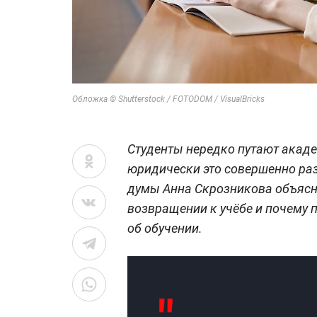
Обложка © Shutterstock / FOTODOM / VisualBricks
Студенты нередко путают акаде
юридически это совершенно раз
думы Анна Скрозникова объясни
возвращении к учёбе и почему 
об обучении.