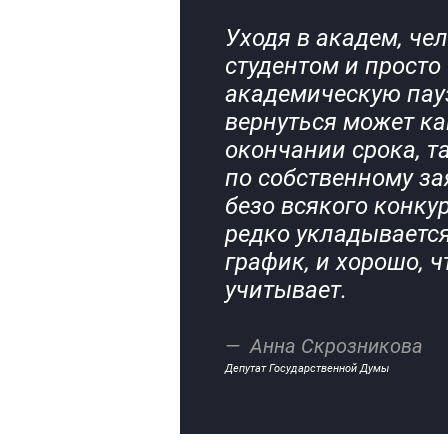
Уходя в академ, че
студентом и просто
академическую пауз
вернуться может ка
окончании срока, т
по собственному з
безо всякого конку
редко укладываетс
график, и хорошо, ч
учитывает.
Анна Скрозникова
Депутат Государственной Думы