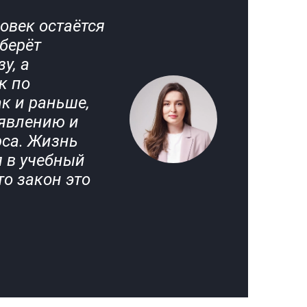
ловек остаётся
 берёт
у, а
к по
ак и раньше,
аявлению и
рса. Жизнь
я в учебный
то закон это