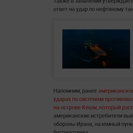
Также в заявлении утверждаетс
ответ на удар по нефтяному та
Напомним, ранее
американское
ударах по системам противово
на острове Кешм, который рас
американские истребители выв
обороны Ирана, наземный пунк
беспилотника.