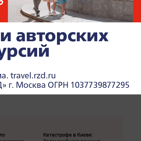
ло
Катастрофа в Киеве: