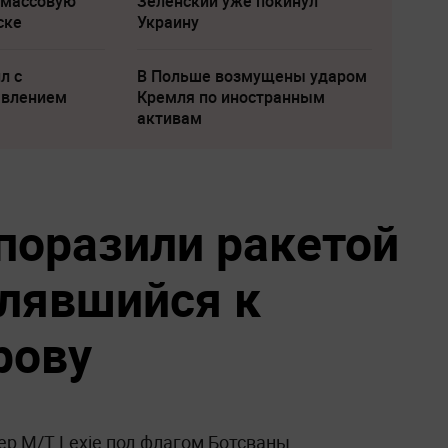
 массовую
Зеленский уже покинул
ске
Украину
л с
В Польше возмущены ударом
явлением
Кремля по иностранным
активам
оразили ракетой
влявшийся к
рову
р M/T Lexie под флагом Ботсваны