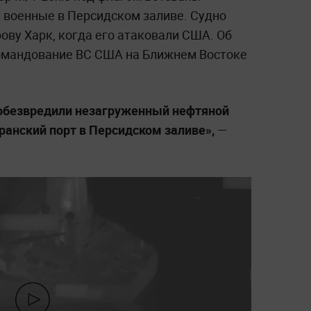
 военные в Персидском заливе. Судно
ову Харк, когда его атаковали США. Об
омандование ВС США на Ближнем Востоке
 обезвредили незагруженный нефтяной
ранский порт в Персидском заливе»,
—