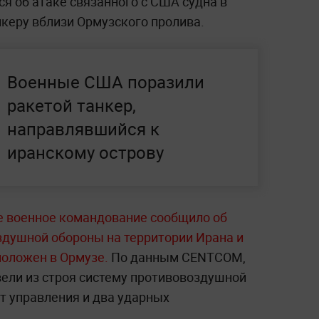
я об атаке связанного с США судна в
нкеру вблизи Ормузского пролива.
Военные США поразили
ракетой танкер,
направлявшийся к
иранскому острову
 военное командование сообщило об
здушной обороны на территории Ирана и
положен в Ормузе.
По данным CENTCOM,
ели из строя систему противовоздушной
т управления и два ударных