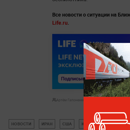
Все новости о ситуации на Бл
Life.ru
.
Артём Гапоненко
НОВОСТИ
ИРАН
США
КУВЕЙТ
ВОЙНА НА