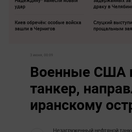
Надеждину* нанесли новый
задержанных за
удар
драку в Челябин
Киев обречён: особые войска
Слуцкий выступи
зашли в Чернигов
прощальным за
3 июня, 00:09
Военные США п
танкер, напра
иранскому ост
Незагруженный нефтяной танке