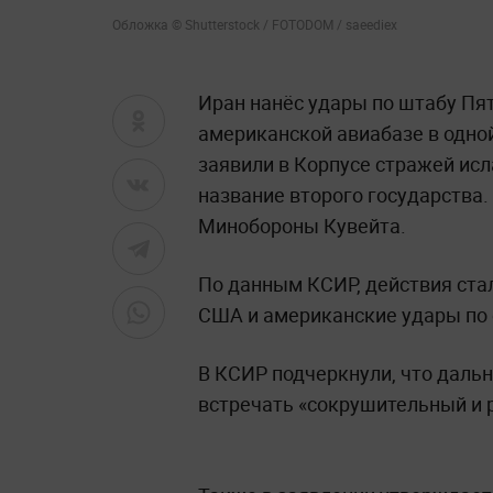
Обложка © Shutterstock / FOTODOM / saeediex
Иран нанёс удары по штабу Пя
американской авиабазе в одно
заявили в Корпусе стражей ис
название второго государства.
Минобороны Кувейта.
По данным КСИР, действия ста
США и американские удары по
В КСИР подчеркнули, что даль
встречать «сокрушительный и 