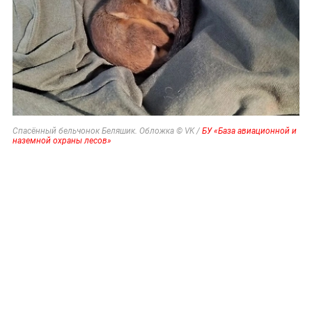
Спасённый бельчонок Беляшик. Обложка © VK /
БУ «База авиационной и
наземной охраны лесов»