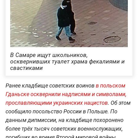
В Самаре ищут школьников,
осквернивших туалет храма фекалиями и
свастиками
Ранее кладбище советских воинов
в польском
Гданьске осквернили надписями и символами,
прославляющими украинских нацистов
. Об этом
сообщило посольство России в Польше. По
данным дипмиссии, на кладбище похоронено
более трёх тысяч советских военнослужащих,
погибших во время Второй мировой войны.