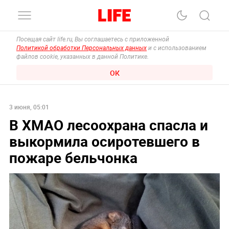
Посещая сайт life.ru, Вы соглашаетесь с приложенной
Политикой обработки Персональных данных
и с использованием
файлов cookie, указанных в данной Политике.
ОК
3 июня, 05:01
В ХМАО лесоохрана спасла и
выкормила осиротевшего в
пожаре бельчонка