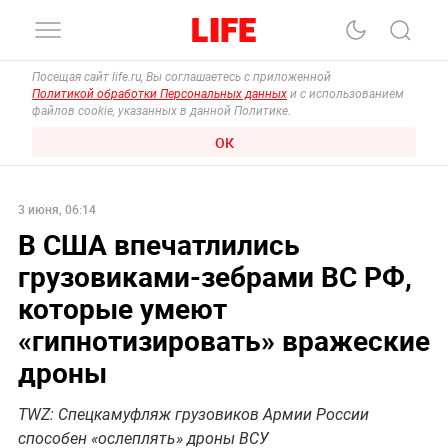
Посещая сайт life.ru, Вы соглашаетесь с приложенной
Политикой обработки Персональных данных
и с использованием
файлов cookie, указанных в данной Политике.
ОК
3 июня, 06:14
В США впечатлились
грузовиками-зебрами ВС РФ,
которые умеют
«гипнотизировать» вражеские
дроны
TWZ: Спецкамуфляж грузовиков Армии России
способен «ослеплять» дроны ВСУ