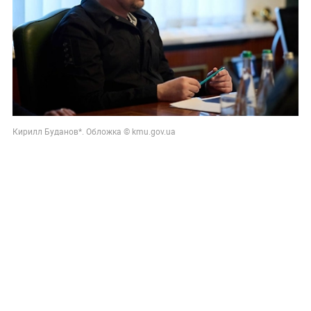
Кирилл Буданов*. Обложка © kmu.gov.ua