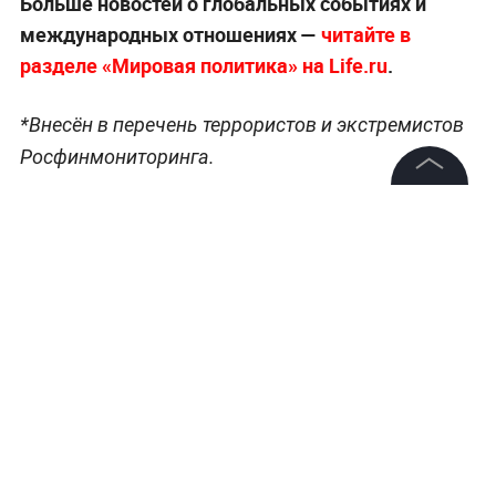
Больше новостей о глобальных событиях и
международных отношениях —
читайте в
разделе «Мировая политика» на Life.ru
.
*Внесён в перечень террористов и экстремистов
Росфинмониторинга.
©
2026
News Media Holding.
Все права защищены
Информация
Контакты
Редакция
Правовая информация
Политика обработки персональных данных