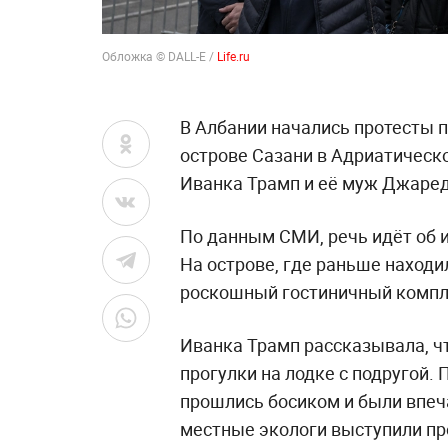
Обложка © DALL-E /
Life.ru
В Албании начались протесты п
острове Сазани в Адриатическ
Иванка Трамп и её муж Джаре
По данным СМИ, речь идёт об и
На острове, где раньше находи
роскошный гостиничный компле
Иванка Трамп рассказывала, ч
прогулки на лодке с подругой. 
прошлись босиком и были впеч
местные экологи выступили про