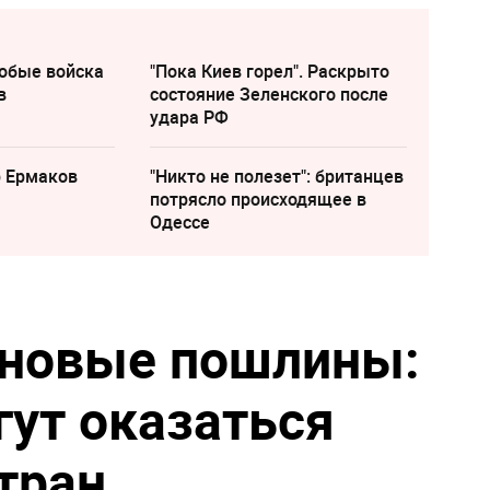
собые войска
"Пока Киев горел". Раскрыто
в
состояние Зеленского после
удара РФ
р Ермаков
"Никто не полезет": британцев
потрясло происходящее в
Одессе
 новые пошлины:
гут оказаться
тран