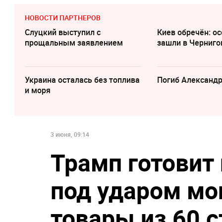
НОВОСТИ ПАРТНЕРОВ
Слуцкий выступил с
Киев обречён: о
прощальным заявлением
зашли в Черниго
Украина осталась без топлива
Погиб Александ
и моря
3 июня, 09:14
Трамп готовит
под ударом мо
товары из 60 с