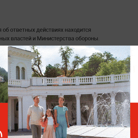
я об ответных действиях находится
ных властей и Министерства обороны.
Песков: Ответы РФ на
удары по Петербургу будут
носить системный характер
ежим попытался атаковать
кт-Петербурга. Для устранения
тивный штаб под руководством