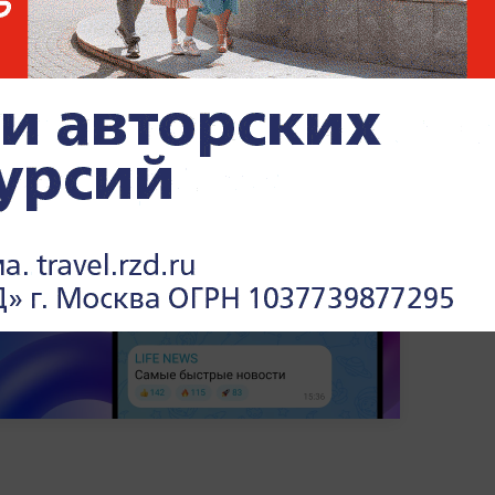
ва, задействованы спасательные службы.
учили несколько человек. Американский
ментируя случившееся, заявил, что
т угрозу глобальной безопасности.
события —
в разделе «СВО» на Life.ru