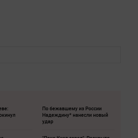
еве:
По бежавшему из России
окинул
Надеждину* нанесли новый
удар