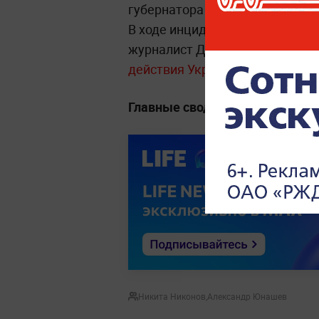
губернатора Александра Бегло
В ходе инцидента ранения пол
журналист Джексон
Хинкл, ком
действия Украины представляю
Главные сводки, заявления и 
Никита Никонов
,
Александр Юнашев