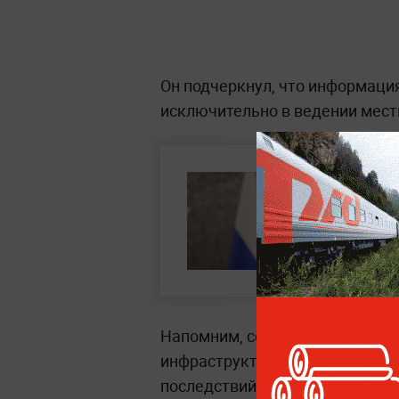
Он подчеркнул, что информаци
исключительно в ведении мест
Напомним, сегодня киевский р
инфраструктурные объекты Сан
последствий был создан опера