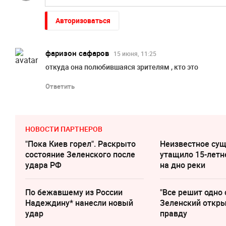
Авторизоваться
фаризон сафаров
15 июня, 11:25
откуда она полюбившаяся зрителям , кто это
Ответить
НОВОСТИ ПАРТНЕРОВ
"Пока Киев горел". Раскрыто
Неизвестное су
состояние Зеленского после
утащило 15-летн
удара РФ
на дно реки
По бежавшему из России
"Все решит одно 
Надеждину* нанесли новый
Зеленский откр
удар
правду