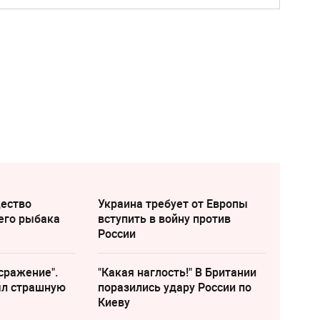
щество
Украина требует от Европы
его рыбака
вступить в войну против
России
сражение".
"Какая наглость!" В Британии
ыл страшную
поразились удару России по
Киеву