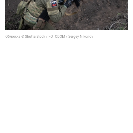
Обложка © Shutterstock / FOTODOM / Sergey Nikonov