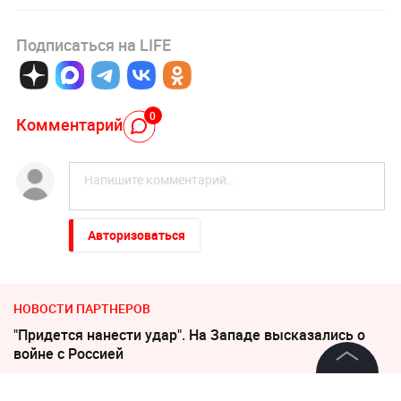
Подписаться на LIFE
0
Комментарий
Авторизоваться
НОВОСТИ ПАРТНЕРОВ
"Придется нанести удар". На Западе высказались о
войне с Россией
©
2026
News Media Holding.
Слуцкий выступил с прощальным заявлением