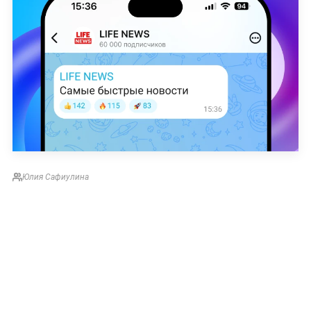
Юлия Сафиулина