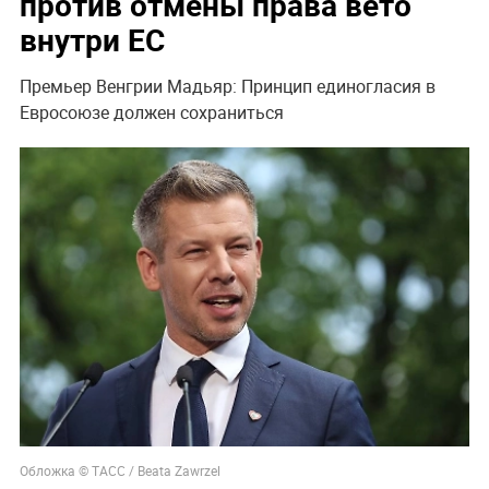
против отмены права вето
внутри ЕС
Премьер Венгрии Мадьяр: Принцип единогласия в
Евросоюзе должен сохраниться
Обложка © ТАСС / Beata Zawrzel