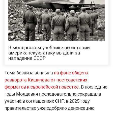
В молдавском учебнике по истории
американскую атаку выдали за
нападение СССР
Тема безвиза всплыла
на фоне общего
разворота Кишинёва от постсоветских
форматов к европейской повестке.
В последние
годы Молдавия последовательно сокращала
участие в соглашениях СНГ: в 2025 году
правительство уже одобряло денонсацию