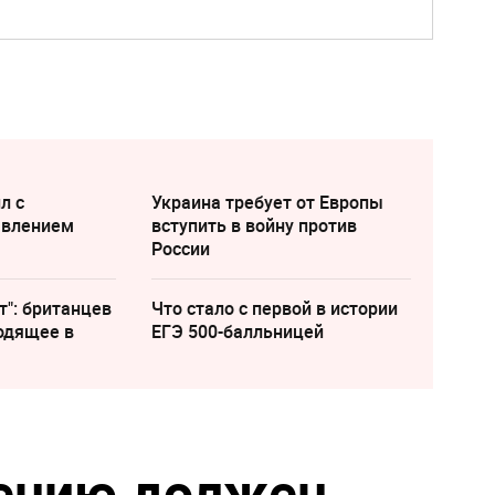
л с
Украина требует от Европы
явлением
вступить в войну против
России
т": британцев
Что стало с первой в истории
одящее в
ЕГЭ 500-балльницей
мению должен