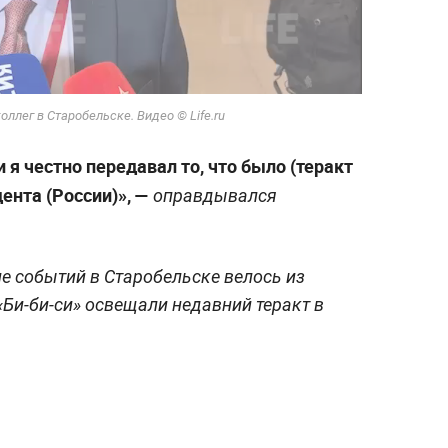
оллег в Старобельске. Видео © Life.ru
и я честно передавал то, что было (теракт
ента (России)», —
оправдывался
ие событий в Старобельске велось из
«Би-би-си» освещали недавний теракт в