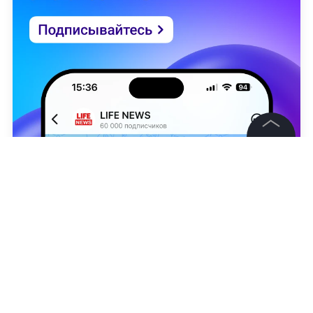
©
2026
News Media Holding.
Все права защищены
Информация
Контакты
Никита Никонов
,
Александр Юнашев
Редакция
Правовая информация
НОВОСТИ
ПМЭФ-2026
ПМЭФ
ДМИТРИЙ ПЕСК