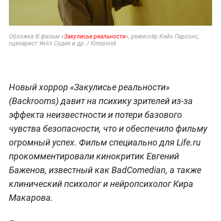
Обложка © фильм «
Закулисье реальности
», режиссёр Кейн Парсонс,
сценарист Уилл Судик и др. / Kinopoisk
Новый хоррор «Закулисье реальности»
(Backrooms) давит на психику зрителей из‑за
эффекта неизвестности и потери базового
чувства безопасности, что и обеспечило фильму
огромный успех. Фильм специально для Life.ru
прокомментировали кинокритик Евгений
Баженов, известный как BadComedian, а также
клинический психолог и нейропсихолог Кира
Макарова.