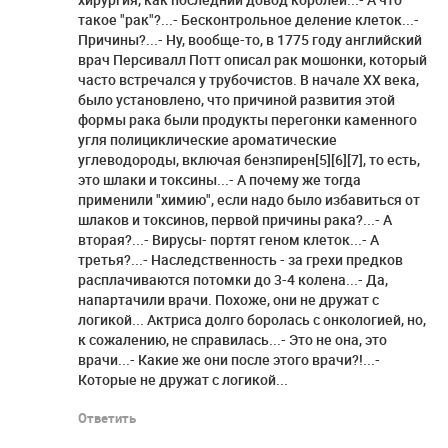
такое "рак"?...- Бесконтрольное деление клеток...-
Причины?...- Ну, вообще-то, в 1775 году английский
врач Персивалл Потт описал рак мошонки, который
часто встречался у трубочистов. В начале XX века,
было установлено, что причиной развития этой
формы рака были продукты перегонки каменного
угля полициклические ароматические
углеводороды, включая бензпирен[5][6][7], то есть,
это шлаки и токсины...- А почему же тогда
применили "химию", если надо было избавиться от
шлаков и токсинов, первой причины рака?...- А
вторая?...- Вирусы- портят геном клеток...- А
третья?...- Наследственность - за грехи предков
расплачиваются потомки до 3-4 колена...- Да,
напартачили врачи. Похоже, они не дружат с
логикой... Актриса долго боролась с онкологией, но,
к сожалению, не справилась...- Это не она, это
врачи...- Какие же они после этого врачи?!...-
Которые не дружат с логикой...
Ответить