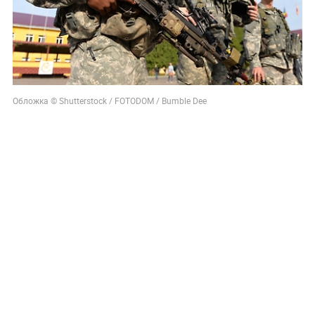
Обложка © Shutterstock / FOTODOM / Bumble Dee