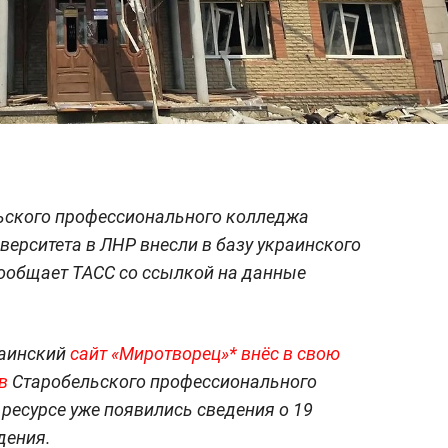
ьского профессионального колледжа
верситета в ЛНР внесли в базу украинского
сообщает ТАСС со ссылкой на данные
раинский
сайт «Миротворец»* внёс в свою
в
Старобельского профессионального
 ресурсе уже появились сведения о 19
дения.