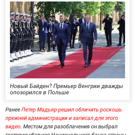
Новый Байден? Премьер Венгрии дважды
опозорился в Польше
Ранее
Петер Мадьяр решил обличить роскошь
прежней администрации и записал для этого
видео
. Местом для разоблачения он выбрал
гостевую уборную Национального банка страны.