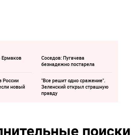
р Ермаков
Соседов: Пугачева
безнадежно постарела
з России
"Все решит одно сражение".
если новый
Зеленский открыл страшную
правду
лнительные поиски