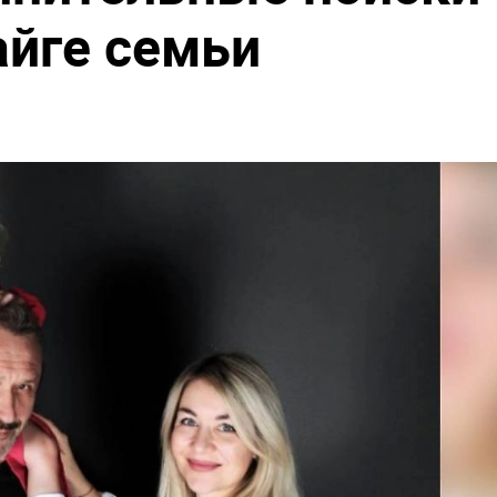
айге семьи