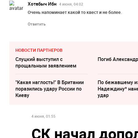
Хотабыч Ибн
4 июня, 04:02
Очень напоминает какой то квест и не более.
Ответить
НОВОСТИ ПАРТНЕРОВ
Слуцкий выступил с
Погиб Александ
прощальным заявлением
"Какая наглость!" В Британии
По бежавшему и
поразились удару России по
Надеждину* нан
Киеву
удар
4 июня, 01:55
СК начал допо