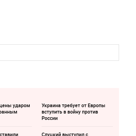
щены ударом
Украина требует от Европы
транным
вступить в войну против
России
аставили
Слуцкий выступил с