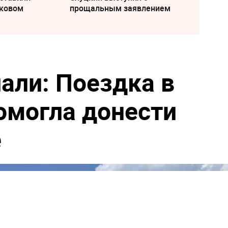
ьковом
прощальным заявлением
али: Поездка в
омогла донести
е