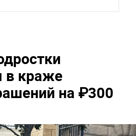
одростки
 в краже
рашений на ₽300