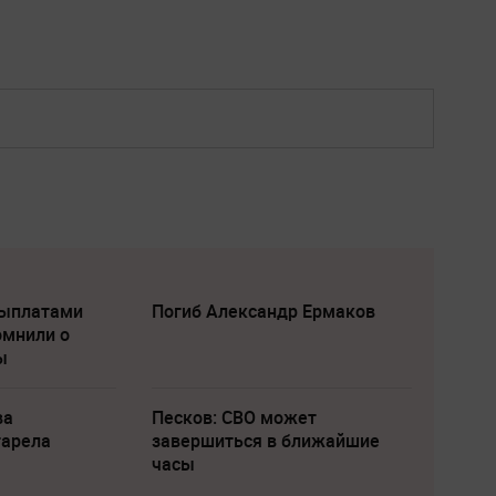
выплатами
Погиб Александр Ермаков
омнили о
ы
ва
Песков: СВО может
тарела
завершиться в ближайшие
часы