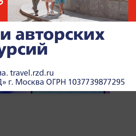
события —
в разделе «СВО» на Life.ru.