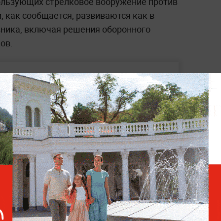
ользующих стрелковое вооружение против
 как сообщается, развиваются как в
ивника, включая решения оборонного
ов.
Российский FPV-дрон
устроил «турне» по
передовой на украинском
роботе
российский военнослужащий сумел
ий FPV-дрон, который на высокой
илотник пикировал на позиции российских
варищей сумел поймать его прямо в