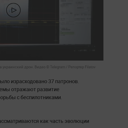
украинский дрон. Видео © Telegram / Репортер Filatov
ыло израсходовано 37 патронов.
темы отражают развитие
орьбы с беспилотниками.
ассматриваются как часть эволюции