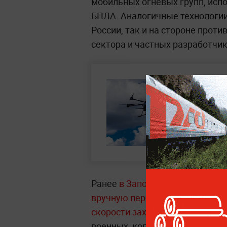
мобильных огневых групп, исп
БПЛА. Аналогичные технологии,
России, так и на стороне прот
сектора и частных разработчик
Ранее
в Запорожской области 
вручную перехватить украинск
скорости заходил на цель.
Бесп
военных, когда один из его то