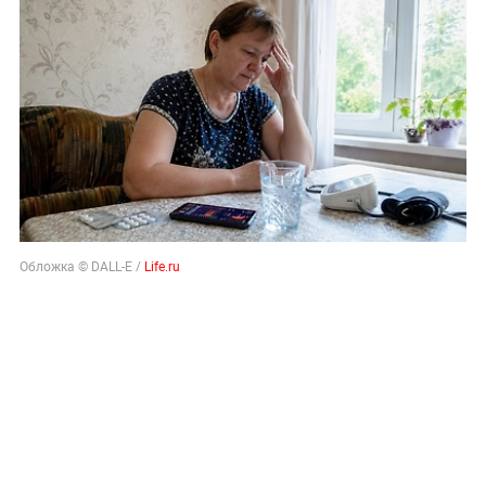
Обложка © DALL-E /
Life.ru