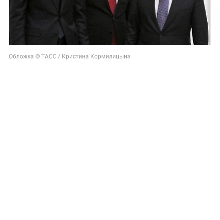
Обложка © ТАСС / Кристина Кормилицына