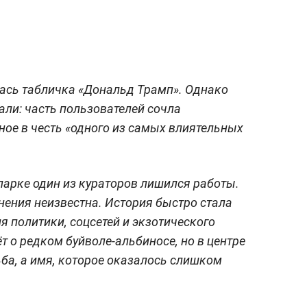
лась табличка «Дональд Трамп». Однако
рали: часть пользователей сочла
ое в честь «одного из самых влиятельных
парке один из кураторов лишился работы.
нения неизвестна. История быстро стала
я политики, соцсетей и экзотического
т о редком буйволе-альбиносе, но в центре
ьба, а имя, которое оказалось слишком