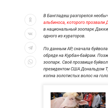
В Бангладеш разгорелся необы
альбиноса, которого прозвали
в национальный зоопарк Дакки,
одного из кураторов.
По данным AP, сначала буйвол
обряде на Курбан-байрам. Позж
зоопарк. Своё прозвище буйвол 
президентом США Дональдом Т
копна золотистых волос на гол