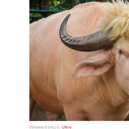
Обложка © DALL-E /
Life.ru