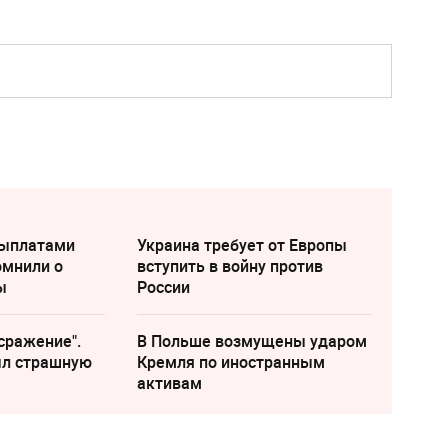
выплатами
Украина требует от Европы
омнили о
вступить в войну против
ы
России
сражение".
В Польше возмущены ударом
ыл страшную
Кремля по иностранным
активам