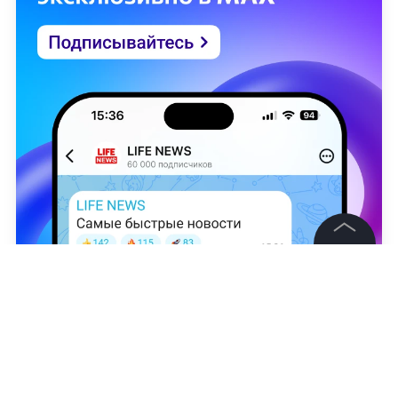
©
2026
News Media Holding.
Все права защищены
Александра Вишнякова
,
Станислав Самбурский
Информация
Контакты
НОВОСТИ
КОММЕНТАРИИ ЛАЙФУ
ТОЛЬКО НА LIFE