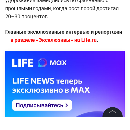
удорожания замедлились по сравнению с
прошлыми годами, когда рост порой достигал
20–30 процентов.
Главные эксклюзивные интервью и репортажи
—
в разделе «Эксклюзивы» на Life.ru
.
©
2026
News Media Holding.
Все права защищены