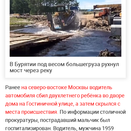
В Бурятии под весом большегруза рухнул
мост через реку
Ранее
на северо-востоке Москвы водитель
автомобиля сбил двухлетнего ребёнка во дворе
дома на Гостиничной улице, а затем скрылся с
места происшествия.
По информации столичной
прокуратуры, пострадавший мальчик был
госпитализирован. Водитель, мужчина 1959