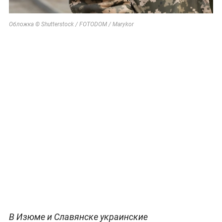
Обложка © Shutterstock / FOTODOM / Marykor
В Изюме и Славянске украинские