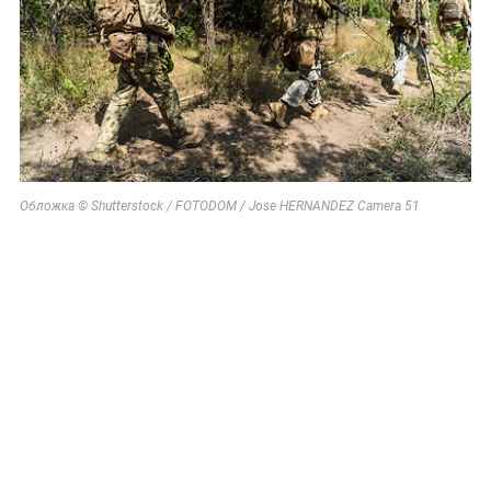
Обложка © Shutterstock / FOTODOM / Jose HERNANDEZ Camera 51