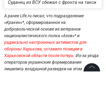
Суданец из ВСУ сбежал с фронта на такси
А ранее Life.ru писал, что подразделение
«Кракен»*, сформированное на
добровольческой основе из ветеранов
националистического полка «Азов»* и
радикально настроенных активистов для
обороны Харькова, оставило позиции в
Харьковской области после потерь
. Из-за ухода
операторов украинские формирования
лишились воздушной разведки на этом
направлении. Без поддержки с воздуха осталась
©
2026
News Media Holding.
Все права защищены
пехота 113-й отдельной бригады
территориальной обороны ВСУ.
Информация
Больше новостей о специальной военной