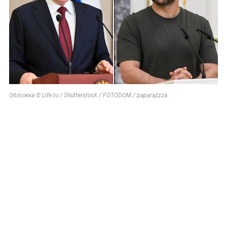
Обложка © Life.ru / Shutterstock / FOTODOM / paparazzza