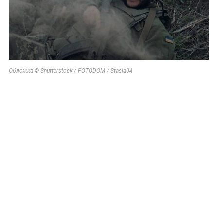
Обложка © Shutterstock / FOTODOM / Stasia04