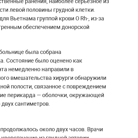
венные ранения, наиболее серьёзное из
сти левой половины грудной клетки.
ля Вьетнама группой крови O Rh-, из-за
стренным обеспечением донорской
 больнице была собрана
. Состояние было оценено как
нта немедленно направили в
ного вмешательства хирурги обнаружили
дной полости, связанное с повреждением
ение перикарда — оболочки, окружающей
 двух сантиметров.
продолжалось около двух часов. Врачи
 кровотечение из грудной артерии,