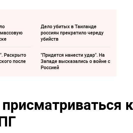
ло
Дело убитых в Таиланде
 массовую
россиян прекратило череду
ске
убийств
". Раскрыто
"Придется нанести удар". На
ского после
Западе высказались о войне с
Россией
 присматриваться 
СПГ