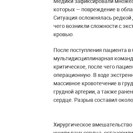
Медики зафиксировали множест
которых — повреждение в обла
Ситуация осложнялась редкой д
чего возникли сложности с эк
кровью.
После поступления пациента в
мультидисциплинарная команда
критическое, после чего пацие
операционную. В ходе экстрен
массивное кровотечение в гру
грудной артерии, а также ран
сердце. Разрыв составил около
Хирургическое вмешательство 
ушили рану сердца, остановили