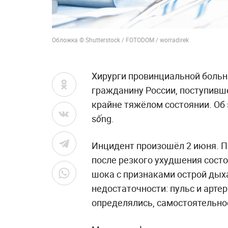
Обложка © Shutterstock / FOTODOM / worradirek
Хирурги провинциальной больн
гражданину России, поступивш
крайне тяжёлом состоянии. Об
sống.
Инцидент произошёл 2 июня. П
после резкого ухудшения состо
шока с признаками острой дых
недостаточности: пульс и арте
определялись, самостоятельно