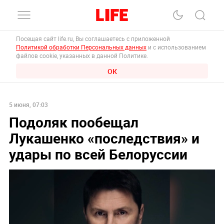
Посещая сайт life.ru, Вы соглашаетесь с приложенной
Политикой обработки Персональных данных
и с использованием
файлов cookie, указанных в данной Политике.
ОК
5 июня, 07:03
Подоляк пообещал
Лукашенко «последствия» и
удары по всей Белоруссии