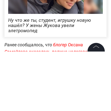
Ну что же ты, студент, игрушку новую
нашёл? У жены Жукова увели
элетромопед
Ранее сообщалось, что
блогер Оксана
Самойлова оказалась должна налоговой и
©
2026
News Media Holding.
Роскомнадзору более 4 ми
ллионов рублей.
У
Все права защищены
Самойловой долг перед налоговиками
превышает 3,3 млн рублей, плюс более 714 тысяч
рублей обязательных отчислений за интернет-
Информация
рекламу Роскомнадзору, а также открыто
Контакты
исполнительное производство о взыскании 300
Редакция
рублей штрафа за нарушение сроков подачи
Правовая информация
сведений в Соцфонд. Общая сумма обязательств