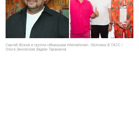
Сергей Жуков и группа «Иванушки International». Обложка © ТАСС /
Ольга Зиновская, Вадим Тараканов