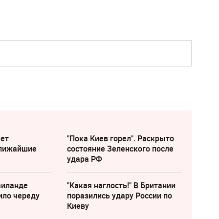
жет
"Пока Киев горел". Раскрыто
ближайшие
состояние Зеленского после
удара РФ
аиланде
"Какая наглость!" В Британии
ило череду
поразились удару России по
Киеву