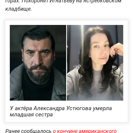
горах. Похоронят Игнатьеву на Ястребковском
кладбище.
У актёра Александра Устюгова умерла
младшая сестра
Ранее сообщалось
о кончине американского