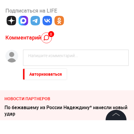
Подписаться на LIFE
0
Комментарий
Авторизоваться
НОВОСТИ ПАРТНЕРОВ
По бежавшему из России Надеждину* нанесли новый
удар
©
2026
News Media Holding.
Увеличилось число задержанных за массовую драку
Все права защищены