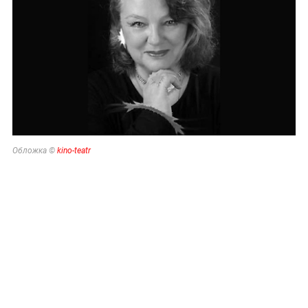
Обложка ©
kino-teatr