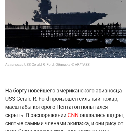
Авианосец USS Gerald R. Ford. Обложка © AP/TASS
На борту новейшего американского авианосца
USS Gerald R. Ford произошёл сильный пожар,
масштабы которого Пентагон попытался
скрыть. В распоряжении
CNN
оказались кадры,
снятые самими членами экипажа, и они рисуют