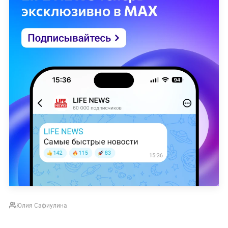
Юлия Сафиулина