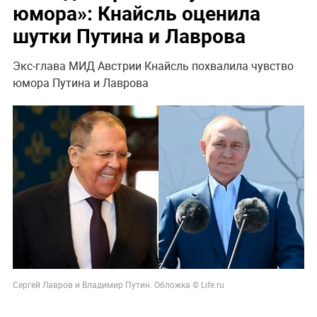
юмора»: Кнайсль оценила
шутки Путина и Лаврова
Экс-глава МИД Австрии Кнайсль похвалила чувство
юмора Путина и Лаврова
Сергей Лавров и Владимир Путин. Обложка © Life.ru