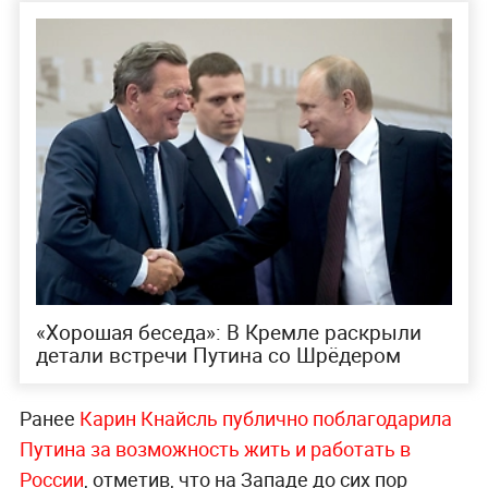
«Хорошая беседа»: В Кремле раскрыли
детали встречи Путина со Шрёдером
Ранее
Карин Кнайсль публично поблагодарила
Путина за возможность жить и работать в
России
, отметив, что на Западе до сих пор