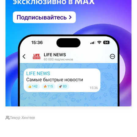
Тимур Хингеев