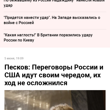
По бежавшему из России Надеждину* нанесли новый
удар
"Придется нанести удар". На Западе высказались о
войне с Россией
"Какая наглость!" В Британии поразились удару
России по Киеву
5 июня, 19:09
Песков: Переговоры России и
США идут своим чередом, их
ход не осложнился