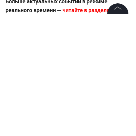
Больше актуальных событий в режиме
реального времени —
читайте в разделе
«Последние новости» на Life.ru
.
©
2026
News Media Holding.
Все права защищены
Информация
Контакты
Редакция
Правовая информация
Политика обработки персональных данных
Партнерам
RSS
Жанры и форматы