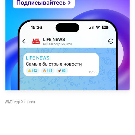
Тимур Хингеев