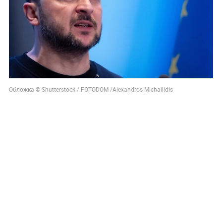
Обложка © Shutterstock / FOTODOM /Alexandros Michailidis