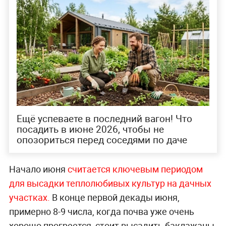
Ещё успеваете в последний вагон! Что
посадить в июне 2026, чтобы не
опозориться перед соседями по даче
Начало июня
считается ключевым периодом
для высадки теплолюбивых культур на дачных
участках.
В конце первой декады июня,
примерно 8-9 числа, когда почва уже очень
хорошо прогреется, стоит высадить баклажаны