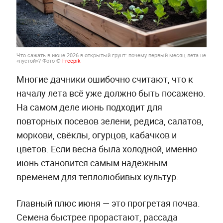
Что сажать в июне 2026 в открытый грунт: почему первый месяц лета не
«пустой»? Фото ©
Freepik
Многие дачники ошибочно считают, что к
началу лета всё уже должно быть посажено.
На самом деле июнь подходит для
повторных посевов зелени, редиса, салатов,
моркови, свёклы, огурцов, кабачков и
цветов. Если весна была холодной, именно
июнь становится самым надёжным
временем для теплолюбивых культур.
Главный плюс июня — это прогретая почва.
Семена быстрее прорастают, рассада