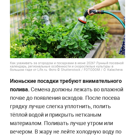
Как ухаживать за огородом и посадками в июне 2026? Лунный посевной
календарь, региональные особенности и скороспелые культуры в
большом гиде от Life.ru. Фото © Shutterstock / FOTODOM / O. Kalacheva
Июньские посадки требуют внимательного
полива.
Семена должны лежать во влажной
почве до появления всходов. После посева
грядку лучше слегка уплотнить, полить
тёплой водой и прикрыть нетканым
материалом. Поливать лучше утром или
вечером. В жару не лейте холодную воду по