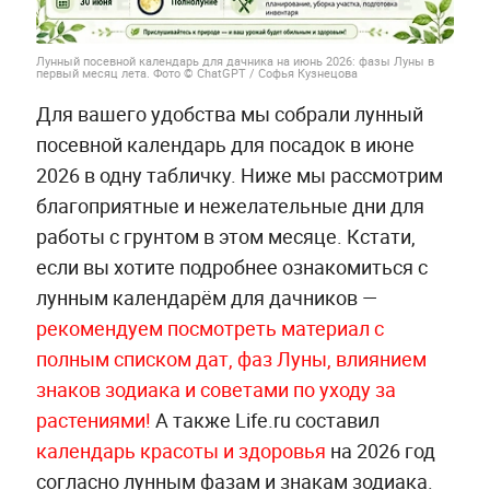
Лунный посевной календарь для дачника на июнь 2026: фазы Луны в
первый месяц лета. Фото © ChatGPT / Софья Кузнецова
Для вашего удобства мы собрали лунный
посевной календарь для посадок в июне
2026 в одну табличку. Ниже мы рассмотрим
благоприятные и нежелательные дни для
работы с грунтом в этом месяце. Кстати,
если вы хотите подробнее ознакомиться с
лунным календарём для дачников —
рекомендуем посмотреть материал с
полным списком дат, фаз Луны, влиянием
знаков зодиака и советами по уходу за
растениями!
А также Life.ru составил
календарь красоты и здоровья
на 2026 год
согласно лунным фазам и знакам зодиака.