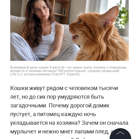
Всемирный день кошек 8 августа: что нужно знать хозяину о поведении,
возрасте и питании питомца? ИИ-иллюстрация: создано редакцией
Life.ru с использованием ChatGPT (OpenAI)
Кошки живут рядом с человеком тысячи
лет, но до сих пор умудряются быть
загадочными. Почему дорогой домик
пустует, а питомец каждую ночь
укладывается на хозяина? Зачем он сначала
мурлычет и нежно мнёт лапами плед, а