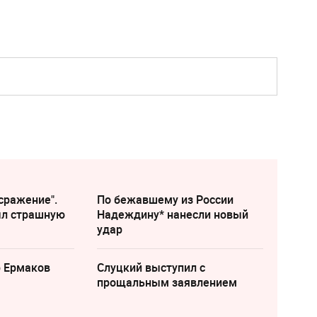
сражение".
По бежавшему из России
ыл страшную
Надеждину* нанесли новый
удар
р Ермаков
Слуцкий выступил с
прощальным заявлением