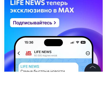
ограничения также коснулись аэропорта
Нижнекамска. Вслед за этим временные меры
ввели в Казани, Чебоксарах и Оренбурге.
Главные события России и мира здесь и сейчас
—
читайте в разделе «Последние новости» на
Life.ru
.
©
2026
News Media Holding.
Все права защищены
Информация