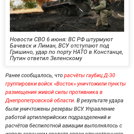
Новости СВО 6 июня: ВС РФ штурмуют
Бачевск и Лиман, ВСУ отступают под
Гришино, удар по порту НАТО в Констанце,
Путин ответил Зеленскому
Ранее сообщалось, что
расчёты гаубиц Д-30
группировки войск «Восток» уничтожили пункты
размещения живой силы противника в
Днепропетровской области.
В результате удара
были уничтожены резервы ВСУ. Управление
работой артиллерийских подразделений и
расчётов беспилотной авиации выполнялось с
использованием средств связи отечественного