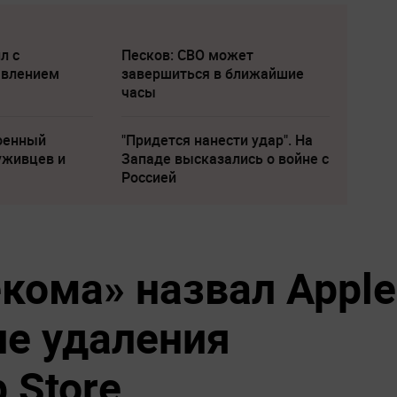
л с
Песков: СВО может
явлением
завершиться в ближайшие
часы
военный
"Придется нанести удар". На
уживцев и
Западе высказались о войне с
Россией
екома» назвал Apple
ле удаления
 Store