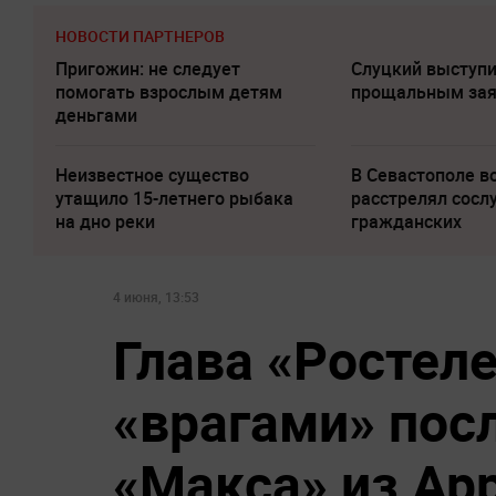
НОВОСТИ ПАРТНЕРОВ
Пригожин: не следует
Слуцкий выступи
помогать взрослым детям
прощальным за
деньгами
Неизвестное существо
В Севастополе 
утащило 15-летнего рыбака
расстрелял сосл
на дно реки
гражданских
4 июня, 13:53
Глава «Ростел
«врагами» пос
«Макса» из App