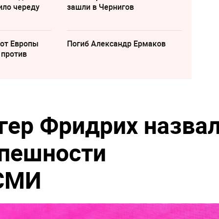
ило череду
зашли в Чернигов
 от Европы
Погиб Александр Ермаков
 против
гер Фридрих назва
спешности
СМИ