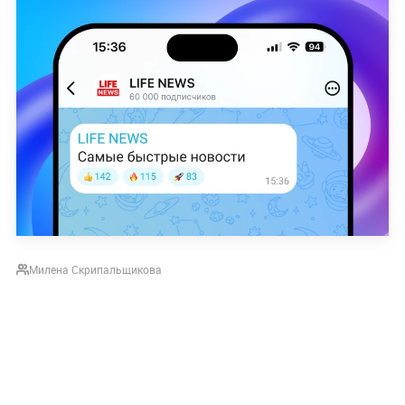
Милена Скрипальщикова