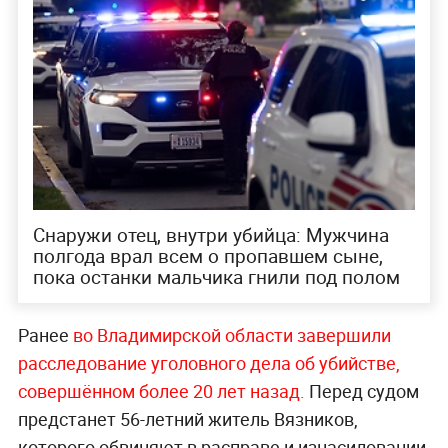
Снаружи отец, внутри убийца: Мужчина
полгода врал всем о пропавшем сыне,
пока останки мальчика гнили под полом
Ранее
во Владимирской области завершили
расследование уголовного дела об убийстве,
совершённом более 20 лет назад.
Перед судом
предстанет 56-летний житель Вязников,
которого обвиняют в расправе и изнасиловании