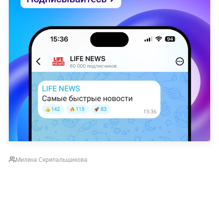
Милена Скрипальщикова