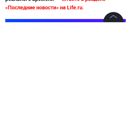
«Последние новости» на Life.ru.
©
2026
News Media Holding.
Все права защищены
Информация
Контакты
Редакция
Правовая информация
Политика обработки персональных данных
Партнерам
RSS
Жанры и форматы