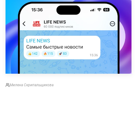
Милена Скрипальщикова